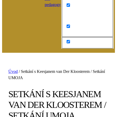
pedagogy
Search in content
Úvod
/
Setkání s Keesjanem van Der Kloosterem / Setkání
UMOJA
SETKÁNÍ S KEESJANEM
VAN DER KLOOSTEREM /
SETKÁNÍ UMOJA