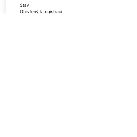
Stav
Otevřený k registraci
Kapacita
1 volných míst z 20
Začíná
22. 3. 2025
Fakturační údaje
E-mail
*
Telefon
*
Název společnosti, přesný
název školy nebo Vaše
jméno
*
Pečlivě vyplňte název
subjektu (bude uvedeno na