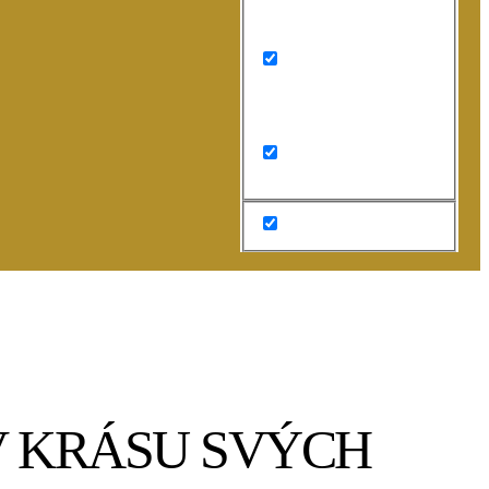
Search in title
Search in content
V KRÁSU SVÝCH