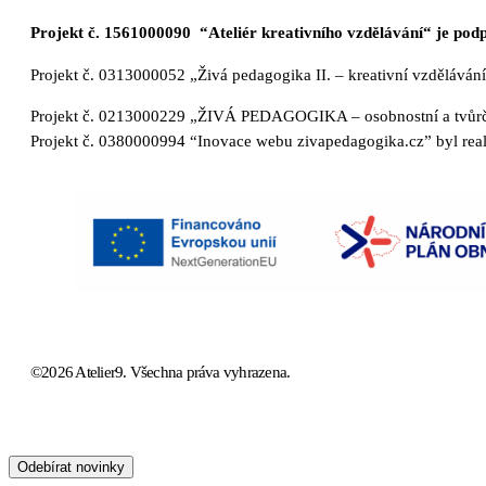
Projekt č. 1561000090
“Ateliér kreativního vzdělávání“ je p
Projekt č. 0313000052 „Živá pedagogika II. – kreativní vzdělává
Projekt č. 0213000229 „ŽIVÁ PEDAGOGIKA – osobnostní a tvůrčí 
Projekt č. 0380000994 “Inovace webu zivapedagogika.cz” byl rea
©2026 Atelier9. Všechna práva vyhrazena.
kontaktuje nás
Odebírat novinky