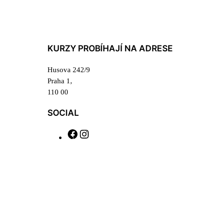
KURZY PROBÍHAJÍ NA ADRESE
Husova 242/9
Praha 1,
110 00
SOCIAL
F
I
a
n
c
s
e
t
b
a
o
g
o
r
k
a