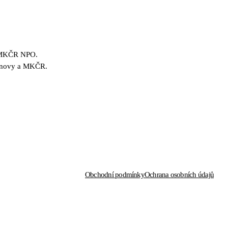
m
í MKČR NPO.
obnovy a MKČR.
Obchodní podmínky
Ochrana osobních údajů