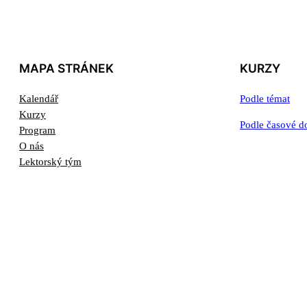
MAPA STRÁNEK
KURZY
Kalendář
Podle témat
Kurzy
Podle časové d
Program
O nás
Lektorský tým