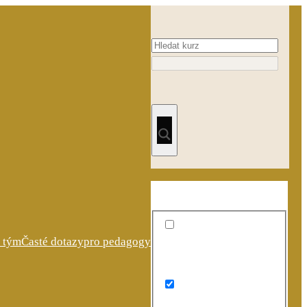
 tým
Časté dotazy
pro pedagogy
Exact matches only