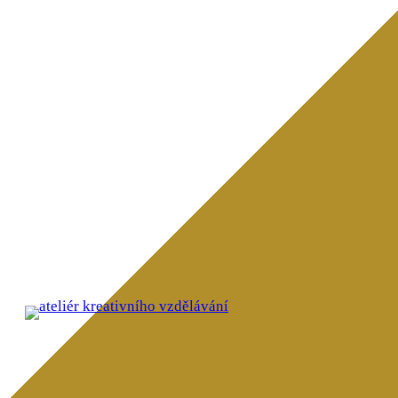
Přeskočit
na
obsah