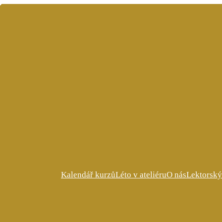
Kalendář kurzů
Léto v ateliéru
O nás
Lektorský