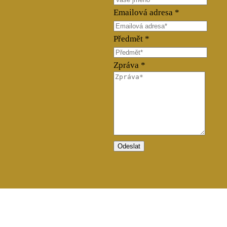
Emailová adresa
*
Předmět
*
Zpráva
*
Odeslat