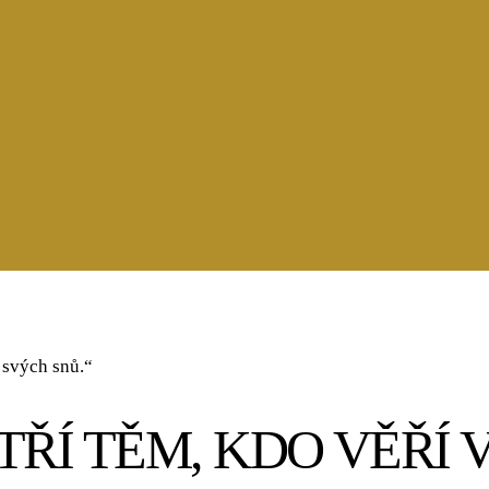
 svých snů.“
ŘÍ TĚM, KDO VĚŘÍ 