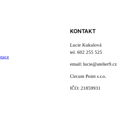
KONTAKT
Lucie Kukulová
tel. 602 255 525
otace
email: lucie@atelier9.cz
Circum Point s.r.o.
IČO: 21859931