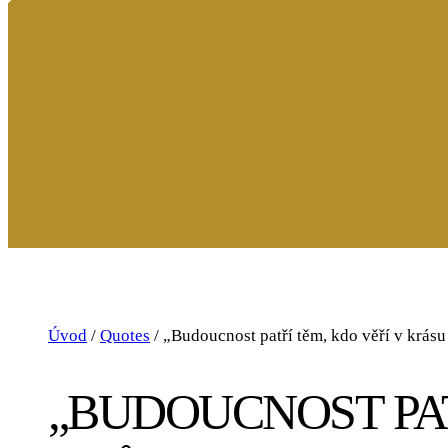
Úvod
/
Quotes
/
„Budoucnost patří těm, kdo věří v krásu
„BUDOUCNOST PAT