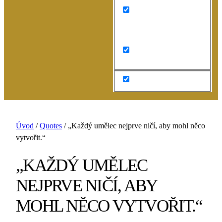
Search in content
Úvod
/
Quotes
/
„Každý umělec nejprve ničí, aby mohl něco
vytvořit.“
„KAŽDÝ UMĚLEC
NEJPRVE NIČÍ, ABY
MOHL NĚCO VYTVOŘIT.“