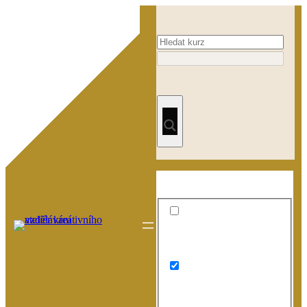
Přeskočit
na
obsah
Exact matches only
Search in title