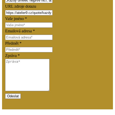
URL zdroje dotazu
Vaše jméno
*
Emailová adresa
*
Předmět
*
Zpráva
*
Odeslat