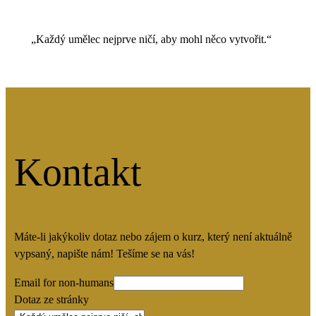
„Každý umělec nejprve ničí, aby mohl něco vytvořit.“
Kontakt
Máte-li jakýkoliv dotaz nebo zájem o kurz, který není aktuálně
vypsaný, napište nám! Tešíme se na vás!
Email for non-humans
Dotaz ze stránky