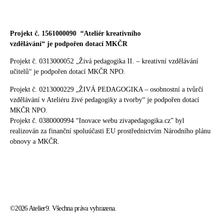
o
r
k
a
m
Projekt č. 1561000090
“Ateliér kreativního
vzdělávání“ je podpořen dotací MKČR
Projekt č. 0313000052 „Živá pedagogika II. – kreativní vzdělávání
učitelů“ je podpořen dotací MKČR NPO.
Projekt č. 0213000229 „ŽIVÁ PEDAGOGIKA – osobnostní a tvůrčí
vzdělávání v Ateliéru živé pedagogiky a tvorby“ je podpořen dotací
MKČR NPO.
Projekt č. 0380000994 “Inovace webu zivapedagogika.cz” byl
realizován za finanční spoluúčasti EU prostřednictvím Národního plánu
obnovy a MKČR.
©2026 Atelier9. Všechna práva vyhrazena.