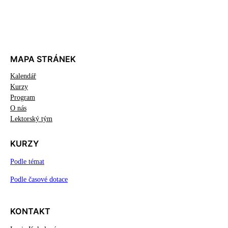
MAPA STRÁNEK
Kalendář
Kurzy
Program
O nás
Lektorský tým
KURZY
Podle témat
Podle časové dotace
KONTAKT