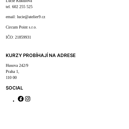
Lucie Kukulová
tel. 602 255 525
email: lucie@atelier9.cz
Circum Point s.r.o.
IČO: 21859931
KURZY PROBÍHAJÍ NA ADRESE
Husova 242/9
Praha 1,
110 00
SOCIAL
F
I
a
n
c
s
e
t
b
a
o
g