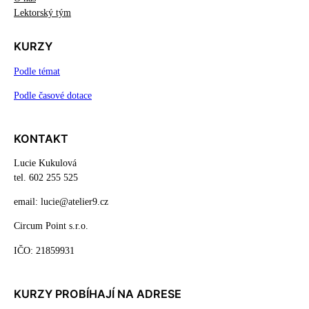
Lektorský tým
KURZY
Podle témat
Podle časové dotace
KONTAKT
Lucie Kukulová
tel. 602 255 525
email: lucie@atelier9.cz
Circum Point s.r.o.
IČO: 21859931
KURZY PROBÍHAJÍ NA ADRESE