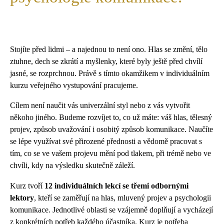
Stojíte před lidmi – a najednou to není ono. Hlas se změní, tělo
ztuhne, dech se zkrátí a myšlenky, které byly ještě před chvílí
jasné, se rozprchnou. Právě s tímto okamžikem v individuálním
kurzu veřejného vystupování pracujeme.
Cílem není naučit vás univerzální styl nebo z vás vytvořit
někoho jiného. Budeme rozvíjet to, co už máte: váš hlas, tělesný
projev, způsob uvažování i osobitý způsob komunikace. Naučíte
se lépe využívat své přirozené přednosti a vědomě pracovat s
tím, co se ve vašem projevu mění pod tlakem, při trémě nebo ve
chvíli, kdy na výsledku skutečně záleží.
Kurz tvoří
12 individuálních lekcí se třemi odbornými
lektory
, kteří se zaměřují na hlas, mluvený projev a psychologii
komunikace. Jednotlivé oblasti se vzájemně doplňují a vycházejí
z konkrétních potřeb každého účastníka. Kurz je potřeba