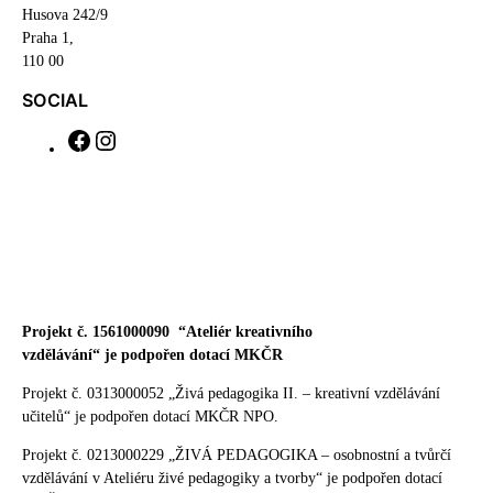
Husova 242/9
Praha 1,
110 00
SOCIAL
F
I
a
n
c
s
e
t
b
a
o
g
o
r
k
a
m
Projekt č. 1561000090
“Ateliér kreativního
vzdělávání“ je podpořen dotací MKČR
Projekt č. 0313000052 „Živá pedagogika II. – kreativní vzdělávání
učitelů“ je podpořen dotací MKČR NPO.
Projekt č. 0213000229 „ŽIVÁ PEDAGOGIKA – osobnostní a tvůrčí
vzdělávání v Ateliéru živé pedagogiky a tvorby“ je podpořen dotací