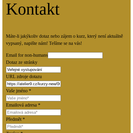
Kontakt
Máte-li jakýkoliv dotaz nebo zájem o kurz, který není aktuálně
vypsaný, napište nám! Tešíme se na vás!
Email for non-humans
Dotaz ze stránky
URL zdroje dotazu
Vaše jméno
*
Emailová adresa
*
Předmět
*