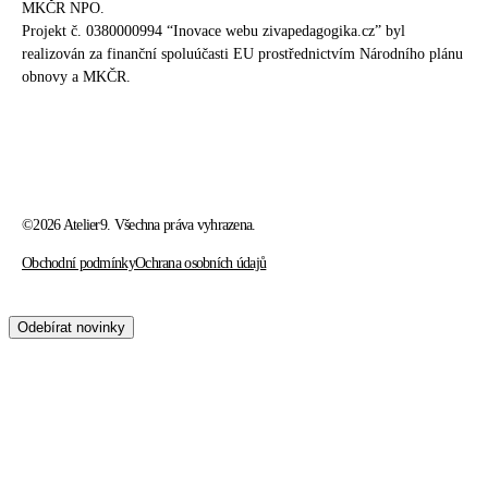
MKČR NPO.
Projekt č. 0380000994 “Inovace webu zivapedagogika.cz” byl
realizován za finanční spoluúčasti EU prostřednictvím Národního plánu
obnovy a MKČR.
©2026 Atelier9. Všechna práva vyhrazena.
Obchodní podmínky
Ochrana osobních údajů
kontaktuje nás
Odebírat novinky