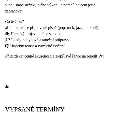
silné i slabé stránky tvého výkonu a poradí, na čem ještě
zapracovat.
Co tě čeká?
🎤 Interpretace připravené písně (pop, rock, jazz, muzikál)
🎭 Herecký projev a práce s textem
💃 Základy pohybové a taneční průpravy
🎼 Hudební teorie a rytmické cvičení
Přijď získat cenné zkušenosti a zlepši své šance na přijetí! 🎶✨
4o
VYPSANÉ TERMÍNY