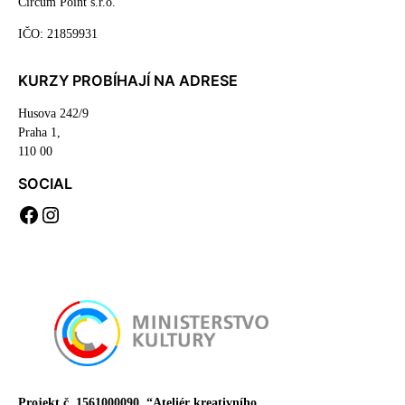
Circum Point s.r.o.
IČO: 21859931
KURZY PROBÍHAJÍ NA ADRESE
Husova 242/9
Praha 1,
110 00
SOCIAL
F
I
a
n
c
s
e
t
b
a
o
g
o
r
k
a
m
Projekt č. 1561000090
“Ateliér kreativního