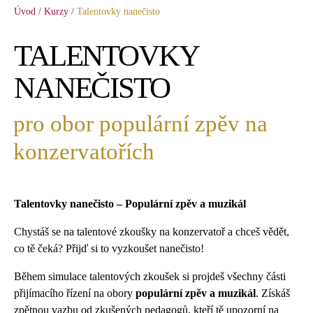
Úvod
/
Kurzy
/
Talentovky nanečisto
TALENTOVKY
NANEČISTO
pro obor populární zpěv na
konzervatořích
Talentovky nanečisto – Populární zpěv a muzikál
Chystáš se na talentové zkoušky na konzervatoř a chceš vědět,
co tě čeká? Přijď si to vyzkoušet nanečisto!
Během simulace talentových zkoušek si projdeš všechny části
přijímacího řízení na obory
populární zpěv a muzikál
. Získáš
zpětnou vazbu od zkušených pedagogů, kteří tě upozorní na