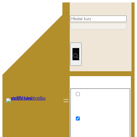
Přeskočit
na
obsah
Exact matches only
Search in title