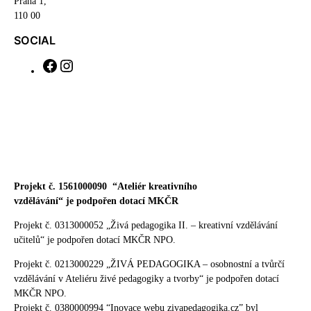
Praha 1,
110 00
SOCIAL
F
I
a
n
c
s
e
t
b
a
o
g
o
r
k
a
m
Projekt č. 1561000090
“Ateliér kreativního
vzdělávání“ je podpořen dotací MKČR
Projekt č. 0313000052 „Živá pedagogika II. – kreativní vzdělávání
učitelů“ je podpořen dotací MKČR NPO.
Projekt č. 0213000229 „ŽIVÁ PEDAGOGIKA – osobnostní a tvůrčí
vzdělávání v Ateliéru živé pedagogiky a tvorby“ je podpořen dotací
MKČR NPO.
Projekt č. 0380000994 “Inovace webu zivapedagogika.cz” byl