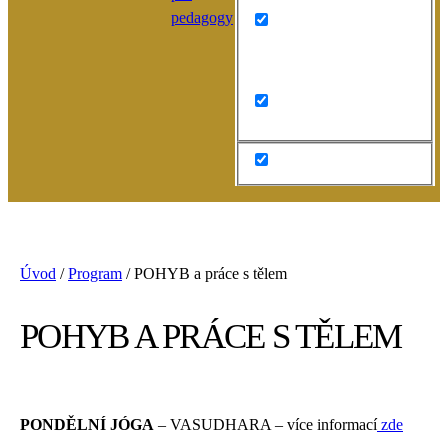
pedagogy
Search in content
Úvod
/
Program
/
POHYB a práce s tělem
POHYB A PRÁCE S TĚLEM
PONDĚLNÍ JÓGA
– VASUDHARA – více informací
zde