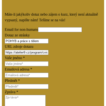
Máte-li jakýkoliv dotaz nebo zájem o kurz, který není aktuálně
vypsaný, napište nám! Tešíme se na vás!
Email for non-humans
Dotaz ze stránky
URL zdroje dotazu
Vaše jméno
*
Emailová adresa
*
Předmět
*
Zpráva
*