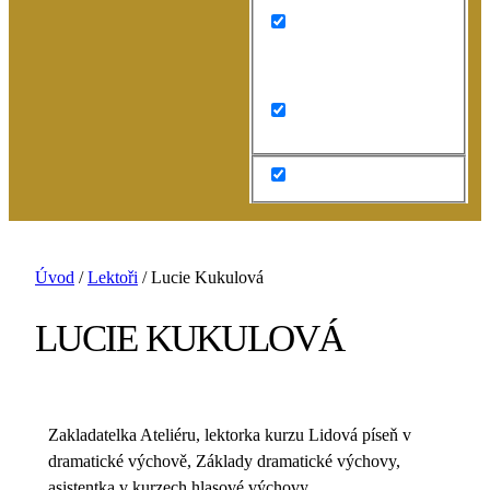
Search in content
Úvod
/
Lektoři
/
Lucie Kukulová
LUCIE KUKULOVÁ
Zakladatelka Ateliéru, lektorka kurzu Lidová píseň v
dramatické výchově, Základy dramatické výchovy,
asistentka v kurzech hlasové výchovy.