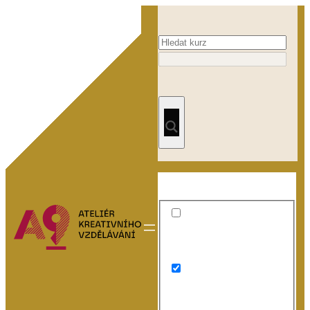
Přeskočit
na
obsah
Exact matches only
Search in title