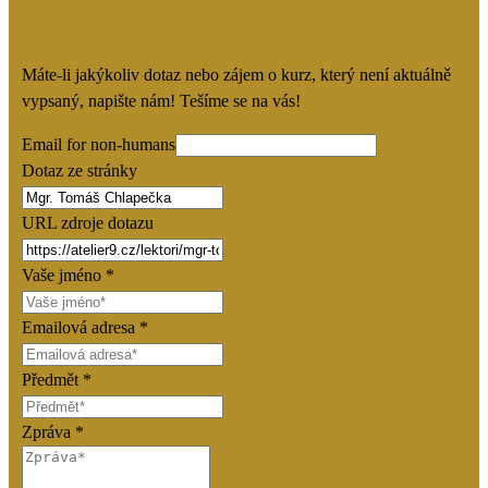
Máte-li jakýkoliv dotaz nebo zájem o kurz, který není aktuálně
vypsaný, napište nám! Tešíme se na vás!
Email for non-humans
Dotaz ze stránky
URL zdroje dotazu
Vaše jméno
*
Emailová adresa
*
Předmět
*
Zpráva
*