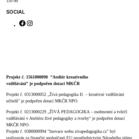
110 00
SOCIAL
F
I
a
n
c
s
e
t
b
a
o
g
o
r
k
a
m
Projekt č. 1561000090
“Ateliér kreativního
vzdělávání“ je podpořen dotací MKČR
Projekt č. 0313000052 „Živá pedagogika II. – kreativní vzdělávání
učitelů“ je podpořen dotací MKČR NPO.
Projekt č. 0213000229 „ŽIVÁ PEDAGOGIKA – osobnostní a tvůrčí
vzdělávání v Ateliéru živé pedagogiky a tvorby“ je podpořen dotací
MKČR NPO.
Projekt č. 0380000994 “Inovace webu zivapedagogika.cz” byl
realizován za finanční spoluúčasti EU prostřednictvím Národního plánu