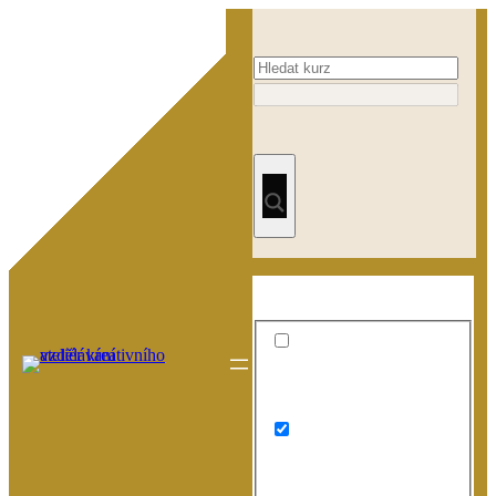
Přeskočit
na
obsah
Exact matches only
Search in title