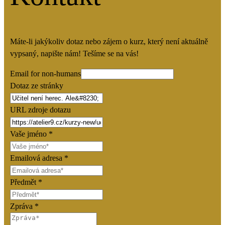
Máte-li jakýkoliv dotaz nebo zájem o kurz, který není aktuálně
vypsaný, napište nám! Tešíme se na vás!
Email for non-humans
Dotaz ze stránky
URL zdroje dotazu
Vaše jméno
*
Emailová adresa
*
Předmět
*
Zpráva
*