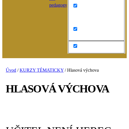
pedagogy
Search in content
Úvod
/
KURZY TÉMATICKY
/
Hlasová výchova
HLASOVÁ VÝCHOVA