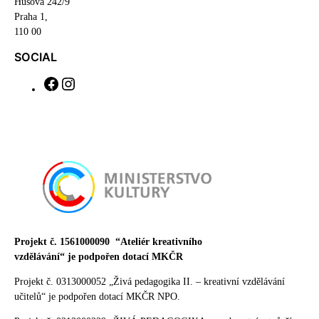
Husova 242/9
Praha 1,
110 00
SOCIAL
F
I
a
n
c
s
e
t
b
a
o
g
o
r
k
a
m
Projekt č. 1561000090
“Ateliér kreativního
vzdělávání“ je podpořen dotací MKČR
Projekt č. 0313000052 „Živá pedagogika II. – kreativní vzdělávání
učitelů“ je podpořen dotací MKČR NPO.