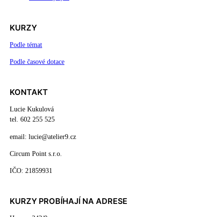
KURZY
Podle témat
Podle časové dotace
KONTAKT
Lucie Kukulová
tel. 602 255 525
email: lucie@atelier9.cz
Circum Point s.r.o.
IČO: 21859931
KURZY PROBÍHAJÍ NA ADRESE